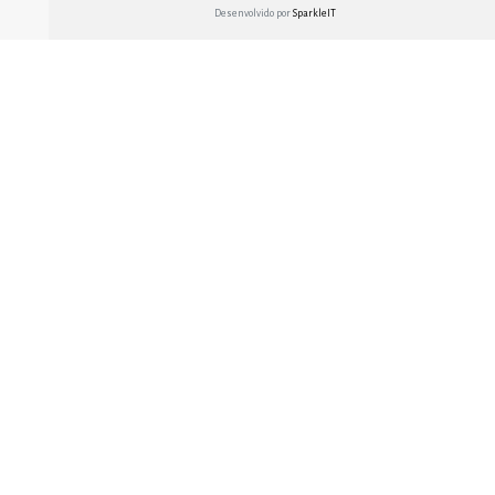
Desenvolvido por
SparkleIT