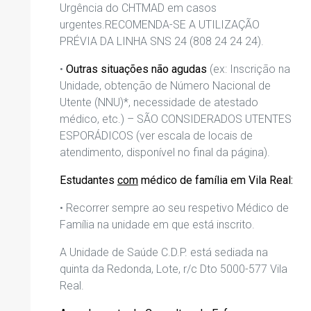
Urgência do CHTMAD em casos
urgentes.
RECOMENDA-SE A UTILIZAÇÃO
PRÉVIA DA LINHA SNS 24
(
808
24 24 24).
•
Outras situações não agudas
(
ex
: Inscriç
ão na
Unidade
, obtenção de
Número Nacional de
Utente
(
NNU
)
*
, necessidade de atestado
médico
, etc.) – SÃO CONSIDERADOS UTENTES
ESPORÁDICOS (ver escala de locais de
atendimento
, disponível no final da página
).
Estudantes
com
médico de família em Vila Real:
•
Recorrer sempre ao seu respetivo Médico de
Família na unidade
em que está
inscri
to
.
A Unidade de Saúde C.D.P. está sediada na
quinta da Redonda, Lote, r/c Dto 5000-577 Vila
Real.