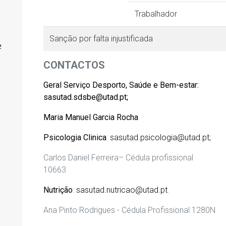
Trabalhador
Sanção por falta injustificada
e
CONTACTOS
Geral Serviço Desporto, Saúde e Bem-estar:
sasutad.sdsbe@utad.pt;
Maria Manuel Garcia Rocha
Psicologia Clinica
:
sasutad.psicologia@utad.pt;
Carlos Daniel Ferreira
– Cédula profissional
10663
Nutrição
:
sasutad.nutricao@utad.pt
.
Ana Pinto Rodrigues - Cédula Profissional 1280N