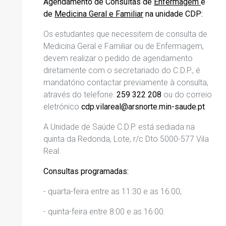
Agendamento de Consultas de
Enfermagem
e
de
Medicina Geral e Familiar
na unidade CDP
:
Os estudantes que necessitem de consulta de
Medicina Geral e Familiar ou de Enfermagem
,
devem realizar o pedido de agendamento
diretamente com o secretariado do C.D.P., é
mandatório
contactar previamente
à consulta
,
através do telefone:
259 322 208
ou do correio
eletrónico
cdp.vilareal@arsnorte.min-saude.pt
A Unidade de Saúde C.D.P. está sediada na
quinta da Redonda, Lote, r/c
Dto
5000-577 Vila
Real.
Consultas programadas:
- quarta-feira entre as 11:30 e as 16:00;
- quinta-feira entre 8:00 e as 16:00.