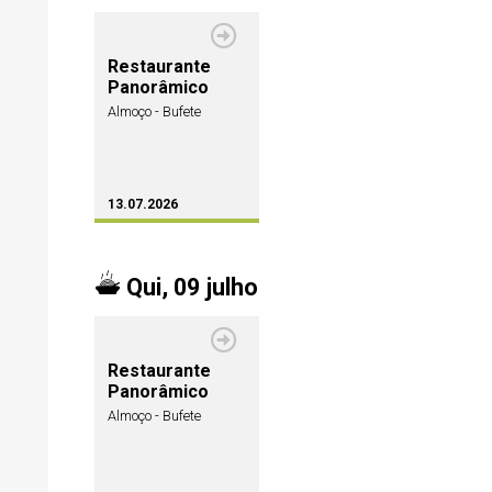
Restaurante
Panorâmico
Almoço - Bufete
13.07.2026
Qui, 09 julho
Restaurante
Panorâmico
Almoço - Bufete