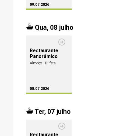
09.07.2026
Qua, 08 julho
Restaurante
Panorâmico
Almoço - Bufete
08.07.2026
Ter, 07 julho
Restaurante