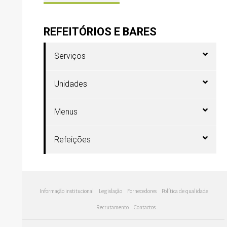
REFEITÓRIOS E BARES
Serviços
Unidades
Menus
Refeições
Informação institucional
Legislação
Fornecedores
Política de qualidade
Recrutamento
Contactos