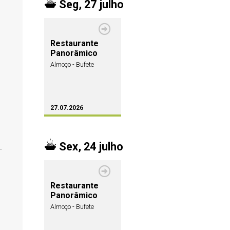
Seg, 27 julho
Restaurante
Panorâmico
Almoço - Bufete
27.07.2026
Sex, 24 julho
Restaurante
Panorâmico
Almoço - Bufete