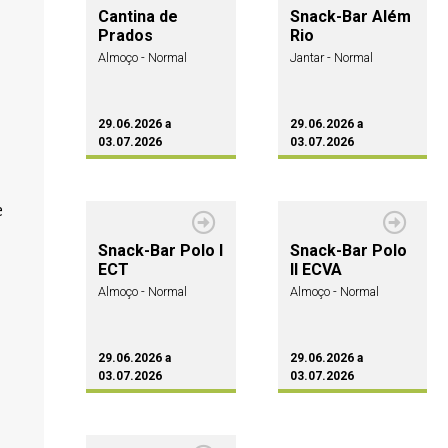
Cantina de
Snack-Bar Além
Prados
Rio
Almoço - Normal
Jantar - Normal
29.06.2026 a
29.06.2026 a
03.07.2026
03.07.2026
e
Snack-Bar Polo I
Snack-Bar Polo
ECT
II ECVA
Almoço - Normal
Almoço - Normal
29.06.2026 a
29.06.2026 a
03.07.2026
03.07.2026