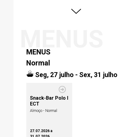
MENUS
MENUS
Normal
Seg, 27 julho - Sex, 31 julho
Snack-Bar Polo I
ECT
Almoço - Normal
27.07.2026 a
31.07.2026