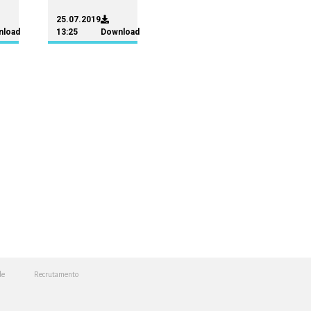
25.07.2019
nload
13:25
Download
de
Recrutamento