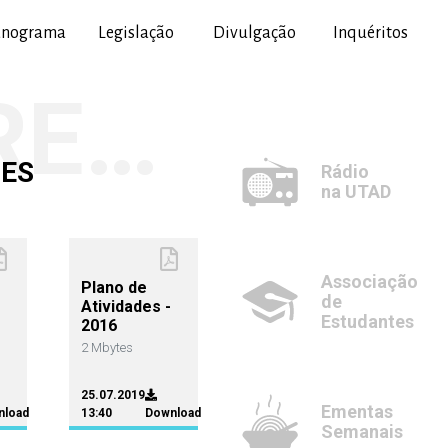
anograma
Legislação
Divulgação
Inquéritos
PLANO E RELATÓRIO DE ATIVIDADES
DES
Rádio
na UTAD
Associação
Plano de
de
Atividades -
Estudantes
2016
2 Mbytes
25.07.2019
Ementas
nload
13:40
Download
Semanais