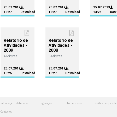
25.07.2019
25.07.2019
25.07.2019
13:27
Download
13:27
Download
13:25
Dow
Relatório de
Relatório de
Atividades -
Atividades -
2009
2008
4 Mbytes
5 Mbytes
25.07.2019
25.07.2019
13:25
Download
13:27
Download
Informação institucional
Legislação
Fornecedores
Política de qualida
Contactos